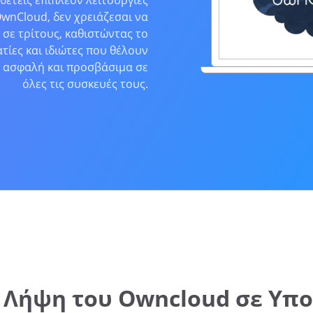
θέτεις επιπλέον λειτουργίες
OwnCloud, δεν χρειάζεσαι να
 σε τρίτους, καθιστώντας το
τίες και ιδιώτες που θέλουν
ς ασφαλή και προσβάσιμα σε
όλες τις συσκευές τους.
 Λήψη του Owncloud σε Υπο