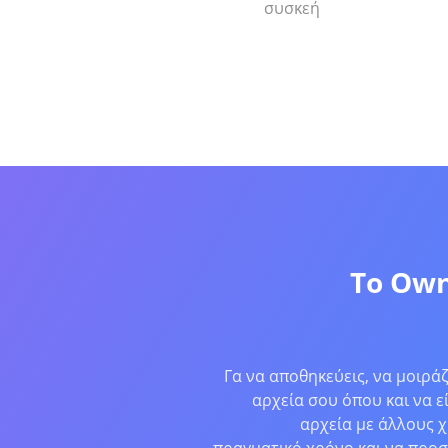
συσκεή
Το Own
Γα να αποθηκεύεις, να μοιράζ
αρχεία σου όπου και να ε
αρχεία με άλλους χ