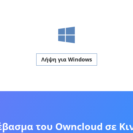
Λήψη για Windows
βασμα του Owncloud σε Κιν