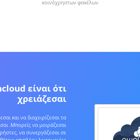
κοινόχρηστων φακέλων
cloud είναι ότι
χρειάζεσαι
εσαι και να διαχειρίζεσαι τα
ίσαι .Μπορείς να μοιράζεσαι
ρήστες, να συνεργάζεσαι σε